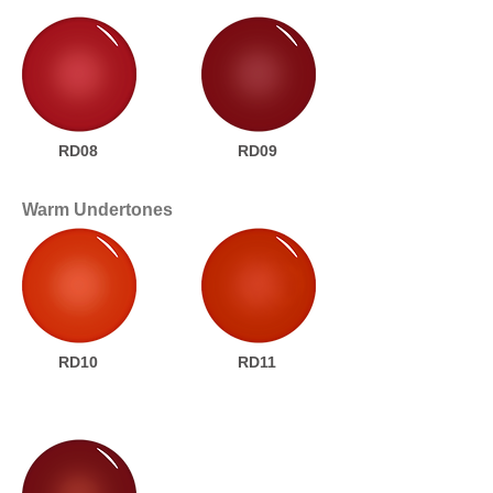
RD08
RD09
Warm Undertones
RD10
RD11