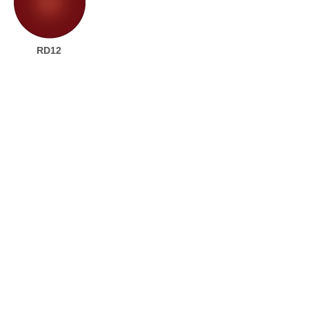
RD12
+ glitter&flash
RD13
RD14
（01）
（03）