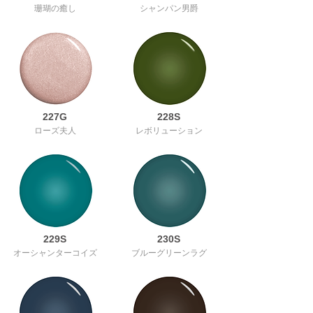
珊瑚の癒し
シャンパン男爵
227G
228S
ローズ夫人
レボリューション
229S
230S
オーシャンターコイズ
ブルーグリーンラグ