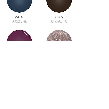
231S
232S
大海原の風
大地の温もり
233S
234GP
リトルウィッチ
デーツのジャム
235S
236GP
ロッキングチェア
ヴィンテージドレス