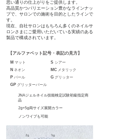
思い通りの仕上がりをご提供します。
高品質かつバリエーション豊かなラインナッ
プで、サロンでの施術を目的としたラインで
す。
現在、自社サロンはもちろん多くのネイルサ
ロンさまにご愛用いただいている実績のある
製品で構成されています。
【アルファベット記号・表記の見方】
M
S
マット
シアー
N
MC
ネオン
メタリック
P
G
パール
グリッター
GP
グリッターパール
JNAジェルネイル技能検定試験初級指定商
品
2g+5g両サイズ展開カラー
ノンワイプも可能