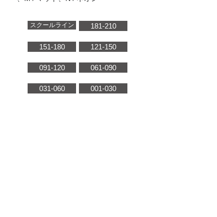
スクールライン
181-210
151-180
121-150
091-120
061-090
031-060
001-030
チェリーポップ
パンケーキ
SJM-
SJM-
090S
089M