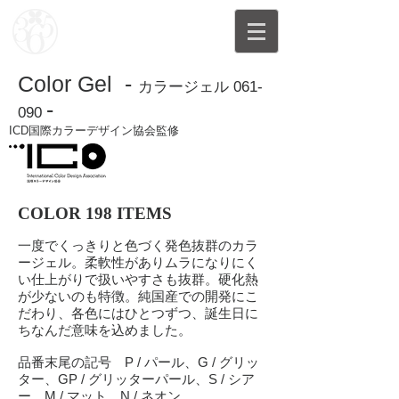
Color Gel -
カラージェル 061-
-
090
ICD国際カラーデザイン協会監修
COLOR 198 ITEMS
一度でくっきりと色づく発色抜群のカラ
ージェル。柔軟性がありムラになりにく
い仕上がりで扱いやすさも抜群。硬化熱
が少ないのも特徴。純国産での開発にこ
だわり、各色にはひとつずつ、誕生日に
ちなんだ意味を込めました。
品番末尾の記号 P / パール、G / グリッ
ター、GP / グリッターパール、S / シア
ー、M / マット、N / ネオン